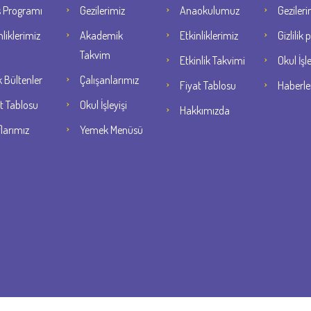
s Programı
Gezilerimiz
Anaokulumuz
Gezileri
nliklerimiz
Akademik
Etkinliklerimiz
Gizlilik 
Takvim
Etkinlik Takvimi
Okul İşle
k Bültenler
Çalışanlarımız
Fiyat Tablosu
Haberle
t Tablosu
Okul İşleyişi
Hakkımızda
flarımız
Yemek Menüsü