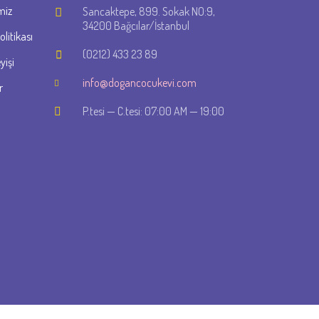
miz
Sancaktepe, 899. Sokak NO:9,
34200 Bağcılar/İstanbul
politikası
(0212) 433 23 89
yişi
info@dogancocukevi.com
r
P.tesi — C.tesi: 07:00 AM — 19:00