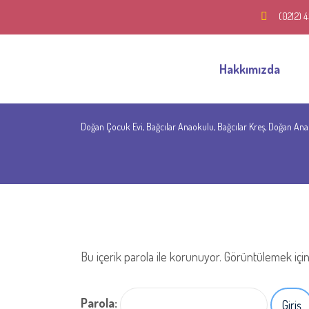
(0212) 
Hakkımızda
Doğan Çocuk Evi, Bağcılar Anaokulu, Bağcılar Kreş, Doğan An
Bu içerik parola ile korunuyor. Görüntülemek için 
Parola: