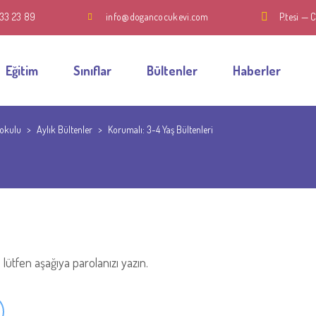
433 23 89
info@dogancocukevi.com
P.tesi — 
Eğitim
Sınıflar
Bültenler
Haberler
aokulu
>
Aylık Bültenler
>
Korumalı: 3-4 Yaş Bültenleri
lütfen aşağıya parolanızı yazın.