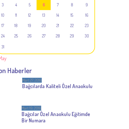
3
4
5
6
7
8
9
10
11
12
13
14
15
16
17
18
19
20
21
22
23
24
25
26
27
28
29
30
31
May
on Haberler
Mart 27, 2016
Bağcılarda Kaliteli Özel Anaokulu
Mart 19, 2016
Bağcılar Özel Anaokulu Eğitimde
Bir Numara