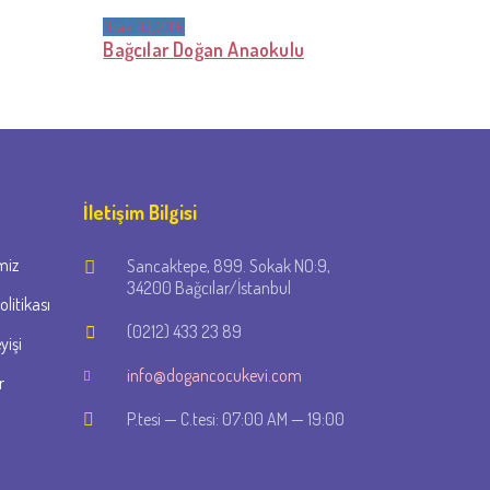
Ocak 03, 2016
Bağcılar Doğan Anaokulu
İletişim Bilgisi
miz
Sancaktepe, 899. Sokak NO:9,
34200 Bağcılar/İstanbul
politikası
(0212) 433 23 89
yişi
info@dogancocukevi.com
r
P.tesi — C.tesi: 07:00 AM — 19:00