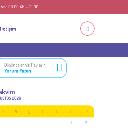
C.tesi: 08:00 AM — 19:00
İletişim
Düşüncelerinizi Paylaşın!
Yorum Yapın
akvim
USTOS 2026
P
S
Ç
P
C
C
P
1
2