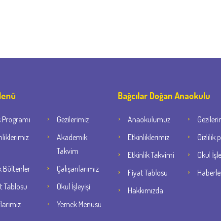
 Menü
Bağcılar Doğan Anaokulu
s Programı
Gezilerimiz
Anaokulumuz
Gezileri
nliklerimiz
Akademik
Etkinliklerimiz
Gizlilik 
Takvim
Etkinlik Takvimi
Okul İşle
k Bültenler
Çalışanlarımız
Fiyat Tablosu
Haberle
t Tablosu
Okul İşleyişi
Hakkımızda
flarımız
Yemek Menüsü