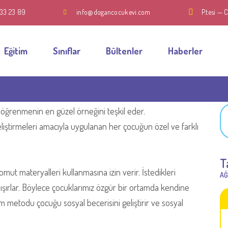
433 23 89
info@dogancocukevi.com
P.tesi — 
Eğitim
Sınıflar
Bültenler
Haberler
 öğrenmenin en güzel örneğini teşkil eder.
eliştirmeleri amacıyla uygulanan her çocuğun özel ve farklı
T
mut materyalleri kullanmasına izin verir. İstedikleri
AĞ
alışırlar. Böylece çocuklarımız özgür bir ortamda kendine
itim metodu çocuğu sosyal becerisini geliştirir ve sosyal