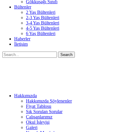
Gökkuşağı Sınıfı
Bültenler
2 Yaş Bültenleri
2-3 Yaş Bültenleri
3-4 Yaş Bültenleri
4-5 Yaş Bültenleri
6 Yaş Bültenleri
Haberler
İletişim
Search
Hakkımızda
Hakkımızda Söylenenler
Fiyat Tablosu
Sık Sorulan Sorular
Çalışanlarımız
Okul İşleyişi
Galeri