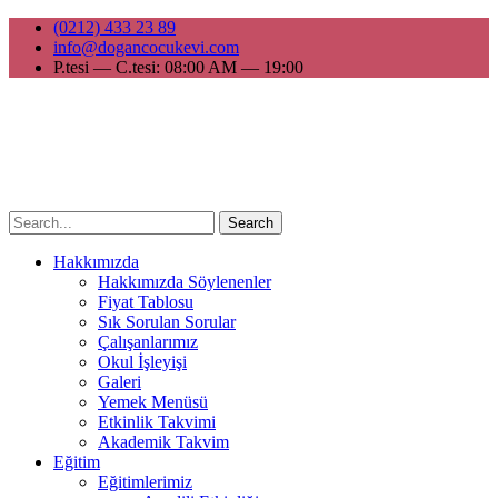
(0212) 433 23 89
info@dogancocukevi.com
P.tesi — C.tesi: 08:00 AM — 19:00
Search
Hakkımızda
Hakkımızda Söylenenler
Fiyat Tablosu
Sık Sorulan Sorular
Çalışanlarımız
Okul İşleyişi
Galeri
Yemek Menüsü
Etkinlik Takvimi
Akademik Takvim
Eğitim
Eğitimlerimiz