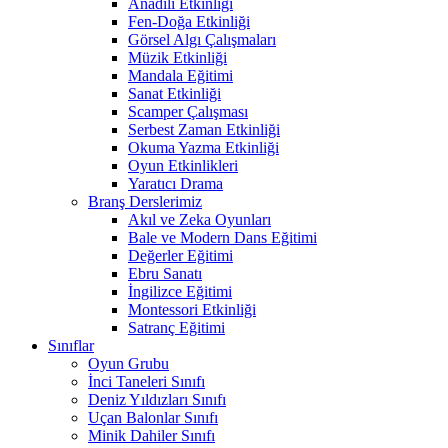
Anadili Etkinliği
Fen-Doğa Etkinliği
Görsel Algı Çalışmaları
Müzik Etkinliği
Mandala Eğitimi
Sanat Etkinliği
Scamper Çalışması
Serbest Zaman Etkinliği
Okuma Yazma Etkinliği
Oyun Etkinlikleri
Yaratıcı Drama
Branş Derslerimiz
Akıl ve Zeka Oyunları
Bale ve Modern Dans Eğitimi
Değerler Eğitimi
Ebru Sanatı
İngilizce Eğitimi
Montessori Etkinliği
Satranç Eğitimi
Sınıflar
Oyun Grubu
İnci Taneleri Sınıfı
Deniz Yıldızları Sınıfı
Uçan Balonlar Sınıfı
Minik Dahiler Sınıfı