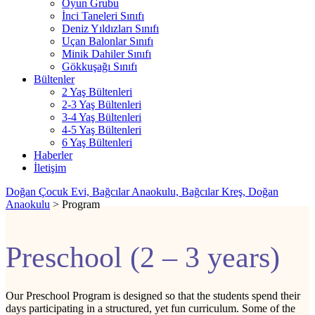
Oyun Grubu
İnci Taneleri Sınıfı
Deniz Yıldızları Sınıfı
Uçan Balonlar Sınıfı
Minik Dahiler Sınıfı
Gökkuşağı Sınıfı
Bültenler
2 Yaş Bültenleri
2-3 Yaş Bültenleri
3-4 Yaş Bültenleri
4-5 Yaş Bültenleri
6 Yaş Bültenleri
Haberler
İletişim
Doğan Çocuk Evi, Bağcılar Anaokulu, Bağcılar Kreş, Doğan
Anaokulu
>
Program
Preschool (2 – 3 years)
Our Preschool Program is designed so that the students spend their
days participating in a structured, yet fun curriculum. Some of the