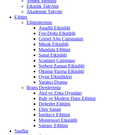
Yemek Menüsü
Etkinlik Takvimi
Akademik Takvim
Eğitim
Eğitimlerimiz
Anadili Etkinliği
Fen-Doğa Etkinliği
Görsel Algı Çalışmaları
Müzik Etkinliği
Mandala Eğitimi
Sanat Etkinliği
Scamper Çalışması
Serbest Zaman Etkinliği
Okuma Yazma Etkinliği
Oyun Etkinlikleri
Yaratıcı Drama
Branş Derslerimiz
Akıl ve Zeka Oyunları
Bale ve Modern Dans Eğitimi
Değerler Eğitimi
Ebru Sanatı
İngilizce Eğitimi
Montessori Etkinliği
Satranç Eğitimi
Sınıflar