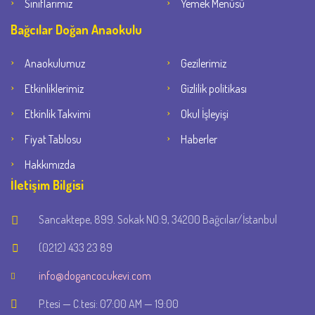
Sınıflarımız
Yemek Menüsü
Bağcılar Doğan Anaokulu
Anaokulumuz
Gezilerimiz
Etkinliklerimiz
Gizlilik politikası
Etkinlik Takvimi
Okul İşleyişi
Fiyat Tablosu
Haberler
Hakkımızda
İletişim Bilgisi
Sancaktepe, 899. Sokak NO:9, 34200 Bağcılar/İstanbul
(0212) 433 23 89
info@dogancocukevi.com
P.tesi — C.tesi: 07:00 AM — 19:00