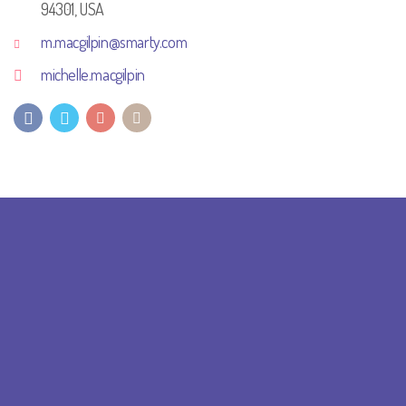
94301, USA
m.macgilpin@smarty.com
michelle.macgilpin