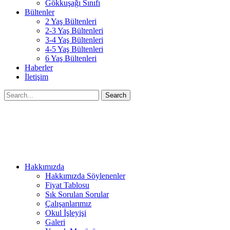
Gökkuşağı Sınıfı
Bültenler
2 Yaş Bültenleri
2-3 Yaş Bültenleri
3-4 Yaş Bültenleri
4-5 Yaş Bültenleri
6 Yaş Bültenleri
Haberler
İletişim
Search
Hakkımızda
Hakkımızda Söylenenler
Fiyat Tablosu
Sık Sorulan Sorular
Çalışanlarımız
Okul İşleyişi
Galeri