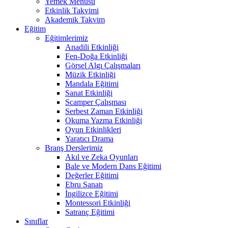
Yemek Menüsü
Etkinlik Takvimi
Akademik Takvim
Eğitim
Eğitimlerimiz
Anadili Etkinliği
Fen-Doğa Etkinliği
Görsel Algı Çalışmaları
Müzik Etkinliği
Mandala Eğitimi
Sanat Etkinliği
Scamper Çalışması
Serbest Zaman Etkinliği
Okuma Yazma Etkinliği
Oyun Etkinlikleri
Yaratıcı Drama
Branş Derslerimiz
Akıl ve Zeka Oyunları
Bale ve Modern Dans Eğitimi
Değerler Eğitimi
Ebru Sanatı
İngilizce Eğitimi
Montessori Etkinliği
Satranç Eğitimi
Sınıflar