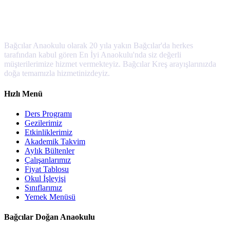
Bağcılar Anaokulu olarak 20 yıla yakın Bağcılar'da herkes
tarafından kabul gören En İyi Anaokulu'nda siz değerli
müşterilerimize hizmet vermekteyiz. Bağcılar Kreş arayışlarınızda
doğa temamızla hizmetinizdeyiz.
Hızlı Menü
Ders Programı
Gezilerimiz
Etkinliklerimiz
Akademik Takvim
Aylık Bültenler
Çalışanlarımız
Fiyat Tablosu
Okul İşleyişi
Sınıflarımız
Yemek Menüsü
Bağcılar Doğan Anaokulu