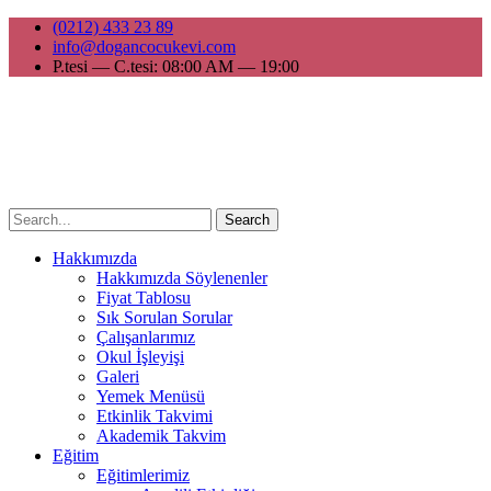
(0212) 433 23 89
info@dogancocukevi.com
P.tesi — C.tesi: 08:00 AM — 19:00
Search
Hakkımızda
Hakkımızda Söylenenler
Fiyat Tablosu
Sık Sorulan Sorular
Çalışanlarımız
Okul İşleyişi
Galeri
Yemek Menüsü
Etkinlik Takvimi
Akademik Takvim
Eğitim
Eğitimlerimiz