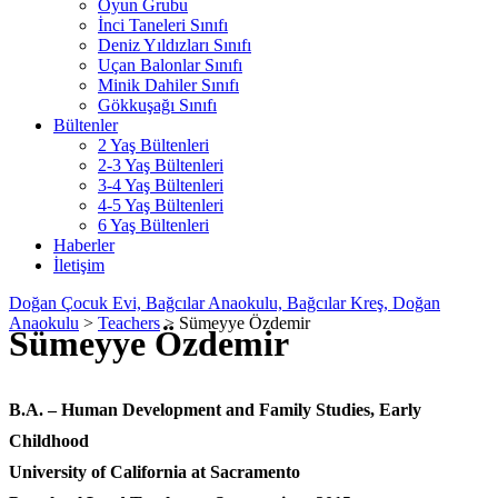
Oyun Grubu
İnci Taneleri Sınıfı
Deniz Yıldızları Sınıfı
Uçan Balonlar Sınıfı
Minik Dahiler Sınıfı
Gökkuşağı Sınıfı
Bültenler
2 Yaş Bültenleri
2-3 Yaş Bültenleri
3-4 Yaş Bültenleri
4-5 Yaş Bültenleri
6 Yaş Bültenleri
Haberler
İletişim
Doğan Çocuk Evi, Bağcılar Anaokulu, Bağcılar Kreş, Doğan
Anaokulu
>
Teachers
>
Sümeyye Özdemir
Sümeyye Özdemir
B.A. – Human Development and Family Studies, Early
Childhood
University of California at Sacramento