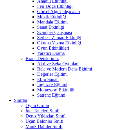
Anadili Etkinliği
Fen-Doğa Etkinliği
Görsel Algı Çalışmaları
Müzik Etkinliği
Mandala Eğitimi
Sanat Etkinliği
Scamper Çalışması
Serbest Zaman Etkinliği
Okuma Yazma Etkinliği
Oyun Etkinlikleri
Yaratıcı Drama
Branş Derslerimiz
Akıl ve Zeka Oyunları
Bale ve Modern Dans Eğitimi
Değerler Eğitimi
Ebru Sanatı
İngilizce Eğitimi
Montessori Etkinliği
Satranç Eğitimi
Sınıflar
Oyun Grubu
İnci Taneleri Sınıfı
Deniz Yıldızları Sınıfı
Uçan Balonlar Sınıfı
Minik Dahiler Sınıfı