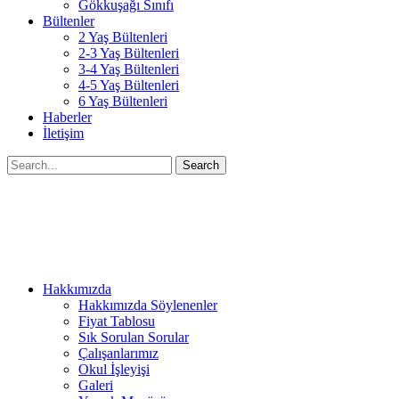
Gökkuşağı Sınıfı
Bültenler
2 Yaş Bültenleri
2-3 Yaş Bültenleri
3-4 Yaş Bültenleri
4-5 Yaş Bültenleri
6 Yaş Bültenleri
Haberler
İletişim
Search
Hakkımızda
Hakkımızda Söylenenler
Fiyat Tablosu
Sık Sorulan Sorular
Çalışanlarımız
Okul İşleyişi
Galeri