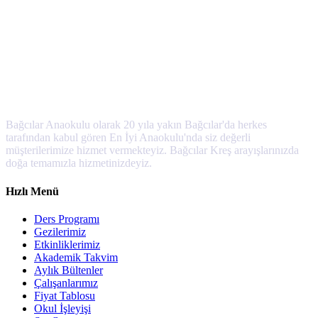
Bağcılar Anaokulu olarak 20 yıla yakın Bağcılar'da herkes
tarafından kabul gören En İyi Anaokulu'nda siz değerli
müşterilerimize hizmet vermekteyiz. Bağcılar Kreş arayışlarınızda
doğa temamızla hizmetinizdeyiz.
Hızlı Menü
Ders Programı
Gezilerimiz
Etkinliklerimiz
Akademik Takvim
Aylık Bültenler
Çalışanlarımız
Fiyat Tablosu
Okul İşleyişi