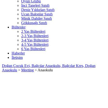
Oyun Grubu
İnci Taneleri Sınıfı
Deniz Yıldızları Sınıfı
Uçan Balonlar Sınıfı
Minik Dahiler Sınıfı
Gökkuşağı Sınıfı
Bültenler
2 Yaş Bültenleri
2-3 Yaş Bültenleri
3-4 Yaş Bültenleri
4-5 Yaş Bültenleri
6 Yaş Bültenleri
Haberler
İletişim
Doğan Çocuk Evi, Bağcılar Anaokulu, Bağcılar Kreş, Doğan
Anaokulu
>
Meeting
>
Anaokulu