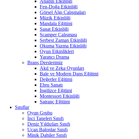
Anadili Etkinliği
Fen-Doğa Etkinliği
Görsel Algı Çalışmaları
Müzik Etkinliği
Mandala Eğitimi
Sanat Etkinliği
Scamper Çalışması
Serbest Zaman Etkinliği
Okuma Yazma Etkinliği
Oyun Etkinlikleri
Yaratıcı Drama
Branş Derslerimiz
Akıl ve Zeka Oyunları
Bale ve Modern Dans Eğitimi
Değerler Eğitimi
Ebru Sanatı
İngilizce Eğitimi
Montessori Etkinliği
Satranç Eğitimi
Sınıflar
Oyun Grubu
İnci Taneleri Sınıfı
Deniz Yıldızları Sınıfı
Uçan Balonlar Sınıfı
Minik Dahiler Sınıfı