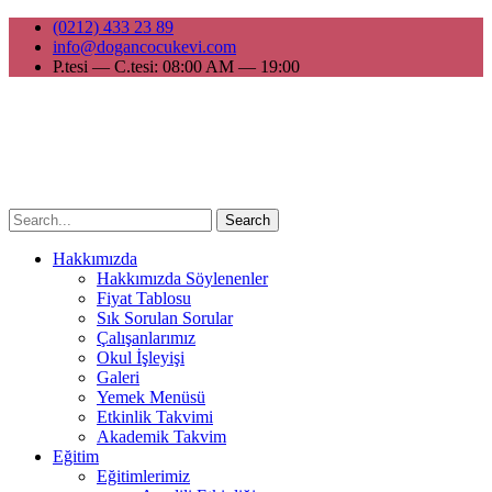
(0212) 433 23 89
info@dogancocukevi.com
P.tesi — C.tesi: 08:00 AM — 19:00
Search
Hakkımızda
Hakkımızda Söylenenler
Fiyat Tablosu
Sık Sorulan Sorular
Çalışanlarımız
Okul İşleyişi
Galeri
Yemek Menüsü
Etkinlik Takvimi
Akademik Takvim
Eğitim
Eğitimlerimiz