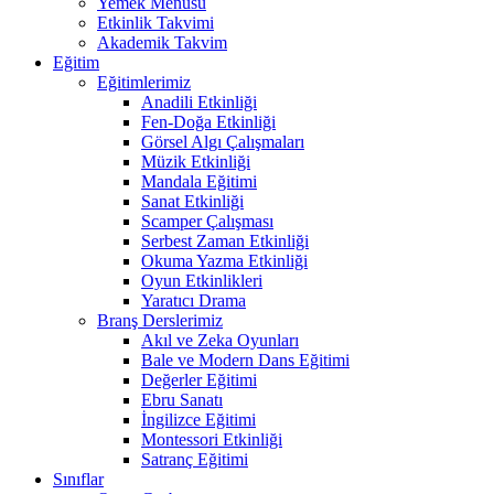
Yemek Menüsü
Etkinlik Takvimi
Akademik Takvim
Eğitim
Eğitimlerimiz
Anadili Etkinliği
Fen-Doğa Etkinliği
Görsel Algı Çalışmaları
Müzik Etkinliği
Mandala Eğitimi
Sanat Etkinliği
Scamper Çalışması
Serbest Zaman Etkinliği
Okuma Yazma Etkinliği
Oyun Etkinlikleri
Yaratıcı Drama
Branş Derslerimiz
Akıl ve Zeka Oyunları
Bale ve Modern Dans Eğitimi
Değerler Eğitimi
Ebru Sanatı
İngilizce Eğitimi
Montessori Etkinliği
Satranç Eğitimi
Sınıflar