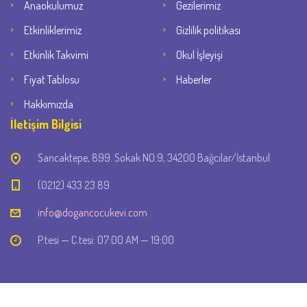
Anaokulumuz
Gezilerimiz
Etkinliklerimiz
Gizlilik politikası
Etkinlik Takvimi
Okul İşleyişi
Fiyat Tablosu
Haberler
Hakkımızda
İletişim Bilgisi
Sancaktepe, 899. Sokak NO:9, 34200 Bağcılar/İstanbul
(0212) 433 23 89
info@dogancocukevi.com
P.tesi — C.tesi: 07:00 AM — 19:00