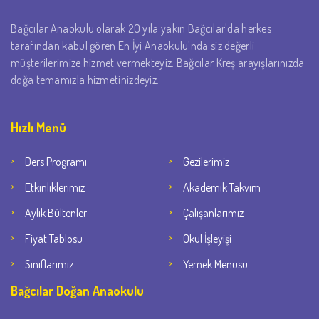
Bağcılar Anaokulu olarak 20 yıla yakın Bağcılar'da herkes
tarafından kabul gören En İyi Anaokulu'nda siz değerli
müşterilerimize hizmet vermekteyiz. Bağcılar Kreş arayışlarınızda
doğa temamızla hizmetinizdeyiz.
Hızlı Menü
Ders Programı
Gezilerimiz
Etkinliklerimiz
Akademik Takvim
Aylık Bültenler
Çalışanlarımız
Fiyat Tablosu
Okul İşleyişi
Sınıflarımız
Yemek Menüsü
Bağcılar Doğan Anaokulu