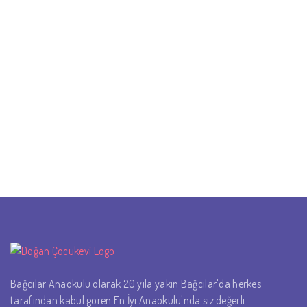
Bağcılar Anaokulu olarak 20 yıla yakın Bağcılar'da herkes
tarafından kabul gören En İyi Anaokulu'nda siz değerli