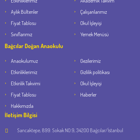
Etkinliklerimiz
Akademik Takvim
Aylık Bültenler
Çalışanlarımız
Fiyat Tablosu
Okul İşleyişi
Sınıflarımız
Yemek Menüsü
Bağcılar Doğan Anaokulu
Anaokulumuz
Gezilerimiz
Etkinliklerimiz
Gizlilik politikası
Etkinlik Takvimi
Okul İşleyişi
Fiyat Tablosu
Haberler
Hakkımızda
İletişim Bilgisi
Sancaktepe, 899. Sokak NO:9, 34200 Bağcılar/İstanbul