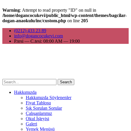
Warning
: Attempt to read property "ID" on null in
/home/dogancocukevi/public_html/wp-content/themes/bagcilar-
dogan-anaokulu/inc/custom.php
on line
205
(0212) 433 23 89
info@dogancocukevi.com
P.tesi — C.tesi: 08:00 AM — 19:00
Search
Hakkımızda
Hakkımızda Söylenenler
Fiyat Tablosu
Sık Sorulan Sorular
Çalışanlarımız
Okul İşleyişi
Galeri
Yemek Menüsü