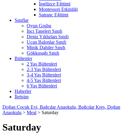
İngilizce Eğitimi
Montessori Etkinliği
Satranç Eğitimi
Sınıflar
Oyun Grubu
İnci Taneleri Sınıfı
Deniz Yıldızları Sınıfı
Uçan Balonlar Sınıfı
Minik Dahiler Sınıfı
Gökkuşağı Sınıfı
Bültenler
2 Yaş Bültenleri
2-3 Yaş Bültenleri
3-4 Yaş Bültenleri
4-5 Yaş Bültenleri
6 Yaş Bültenleri
Haberler
İletişim
Doğan Çocuk Evi, Bağcılar Anaokulu, Bağcılar Kreş, Doğan
Anaokulu
>
Meal
>
Saturday
Saturday