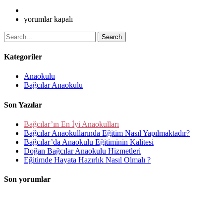
için
yorumlar kapalı
Search
Kategoriler
Anaokulu
Bağcılar Anaokulu
Son Yazılar
Bağcılar’ın En İyi Anaokulları
Bağcılar Anaokullarında Eğitim Nasıl Yapılmaktadır?
Bağcılar’da Anaokulu Eğitiminin Kalitesi
Doğan Bağcılar Anaokulu Hizmetleri
Eğitimde Hayata Hazırlık Nasıl Olmalı ?
Son yorumlar