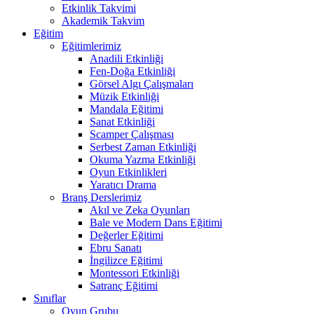
Etkinlik Takvimi
Akademik Takvim
Eğitim
Eğitimlerimiz
Anadili Etkinliği
Fen-Doğa Etkinliği
Görsel Algı Çalışmaları
Müzik Etkinliği
Mandala Eğitimi
Sanat Etkinliği
Scamper Çalışması
Serbest Zaman Etkinliği
Okuma Yazma Etkinliği
Oyun Etkinlikleri
Yaratıcı Drama
Branş Derslerimiz
Akıl ve Zeka Oyunları
Bale ve Modern Dans Eğitimi
Değerler Eğitimi
Ebru Sanatı
İngilizce Eğitimi
Montessori Etkinliği
Satranç Eğitimi
Sınıflar
Oyun Grubu