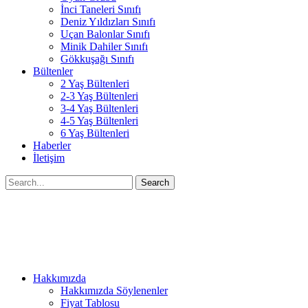
İnci Taneleri Sınıfı
Deniz Yıldızları Sınıfı
Uçan Balonlar Sınıfı
Minik Dahiler Sınıfı
Gökkuşağı Sınıfı
Bültenler
2 Yaş Bültenleri
2-3 Yaş Bültenleri
3-4 Yaş Bültenleri
4-5 Yaş Bültenleri
6 Yaş Bültenleri
Haberler
İletişim
Search
Hakkımızda
Hakkımızda Söylenenler
Fiyat Tablosu