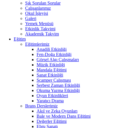
Sık Sorulan Sorular
Çalışanlarımız
Okul İşleyişi
Galeri
Yemek Menüsü
Etkinlik Takvimi
Akademik Takvim
Eğitim
Eğitimlerimiz
Anadili Etkinliği
Fen-Doğa Etkinliği
Görsel Algı Çalışmaları
Müzik Etkinliği
Mandala Eğitimi
Sanat Etkinliği
Scamper Çalışması
Serbest Zaman Etkinliği
Okuma Yazma Etkinliği
Oyun Etkinlikleri
Yaratıcı Drama
Branş Derslerimiz
Akıl ve Zeka Oyunları
Bale ve Modern Dans Eğitimi
Değerler Eğitimi
Ebru Sanatı