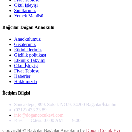
Okul İşleyişi
Sınıflarımız
Yemek Menüsü
Bağcılar Doğan Anaokulu
Anaokulumuz
Gezilerimiz
Etkinliklerimiz
Gizlilik politikası
Etkinlik Takvimi
Okul İşleyişi
Fiyat Tablosu
Haberler
Hakkımızda
İletişim Bilgisi
Sancaktepe, 899. Sokak NO:9, 34200 Bağcılar/İstanbul
(0212) 433 23 89
info@dogancocukevi.com
P.tesi — C.tesi: 07:00 AM — 19:00
Copyright © Bağcılar Bağcılar Anaokulu by
Doğan Çocuk Evi