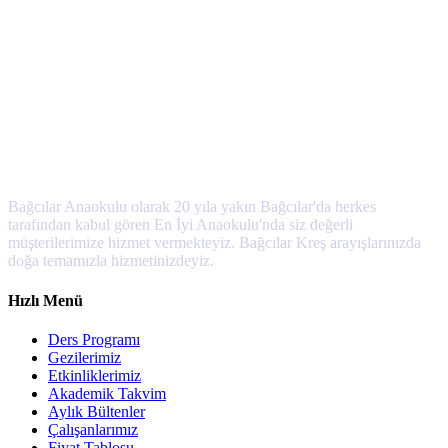
Bağcılar Anaokulu olarak 20 yıla yakın Bağcılar'da herkes
tarafından kabul gören En İyi Anaokulu'nda siz değerli
müşterilerimize hizmet vermekteyiz. Bağcılar Kreş arayışlarınızda
doğa temamızla hizmetinizdeyiz.
Hızlı Menü
Ders Programı
Gezilerimiz
Etkinliklerimiz
Akademik Takvim
Aylık Bültenler
Çalışanlarımız
Fiyat Tablosu