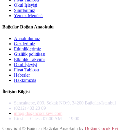
Okul İşleyişi
Sınıflarımız
Yemek Menüsü
Bağcılar Doğan Anaokulu
Anaokulumuz
Gezilerimiz
Etkinliklerimiz
Gizlilik politikası
Etkinlik Takvimi
Okul İşleyişi
Fiyat Tablosu
Haberler
Hakkımızda
İletişim Bilgisi
Sancaktepe, 899. Sokak NO:9, 34200 Bağcılar/İstanbul
(0212) 433 23 89
info@dogancocukevi.com
P.tesi — C.tesi: 07:00 AM — 19:00
Copyright © Bağcılar Bağcılar Anaokulu by
Doğan Çocuk Evi