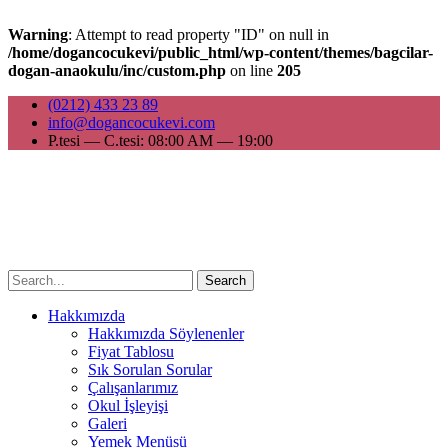
Warning
: Attempt to read property "ID" on null in
/home/dogancocukevi/public_html/wp-content/themes/bagcilar-
dogan-anaokulu/inc/custom.php
on line
205
(0212) 433 23 89
info@dogancocukevi.com
P.tesi — C.tesi: 08:00 AM — 19:00
Search
Hakkımızda
Hakkımızda Söylenenler
Fiyat Tablosu
Sık Sorulan Sorular
Çalışanlarımız
Okul İşleyişi
Galeri
Yemek Menüsü