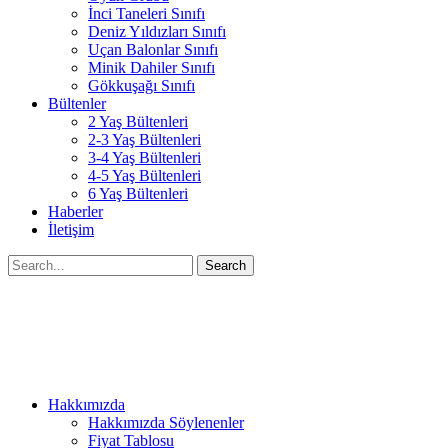
İnci Taneleri Sınıfı
Deniz Yıldızları Sınıfı
Uçan Balonlar Sınıfı
Minik Dahiler Sınıfı
Gökkuşağı Sınıfı
Bültenler
2 Yaş Bültenleri
2-3 Yaş Bültenleri
3-4 Yaş Bültenleri
4-5 Yaş Bültenleri
6 Yaş Bültenleri
Haberler
İletişim
Search
Hakkımızda
Hakkımızda Söylenenler
Fiyat Tablosu