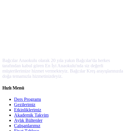
Bağcılar Anaokulu olarak 20 yıla yakın Bağcılar'da herkes
tarafından kabul gören En İyi Anaokulu'nda siz değerli
müşterilerimize hizmet vermekteyiz. Bağcılar Kreş arayışlarınızda
doğa temamızla hizmetinizdeyiz.
Hızlı Menü
Ders Programı
Gezilerimiz
Etkinliklerimiz
Akademik Takvim
Aylık Bültenler
Çalışanlarımız
Fiyat Tablosu