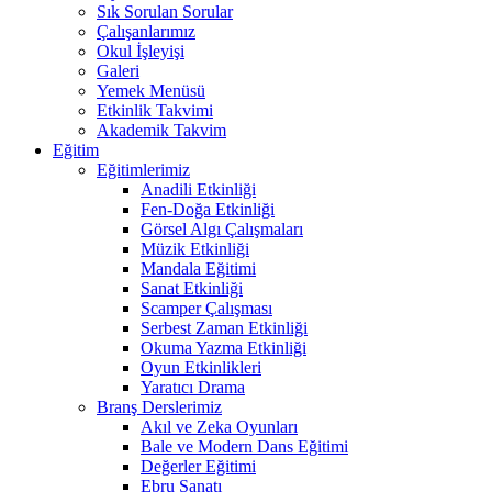
Sık Sorulan Sorular
Çalışanlarımız
Okul İşleyişi
Galeri
Yemek Menüsü
Etkinlik Takvimi
Akademik Takvim
Eğitim
Eğitimlerimiz
Anadili Etkinliği
Fen-Doğa Etkinliği
Görsel Algı Çalışmaları
Müzik Etkinliği
Mandala Eğitimi
Sanat Etkinliği
Scamper Çalışması
Serbest Zaman Etkinliği
Okuma Yazma Etkinliği
Oyun Etkinlikleri
Yaratıcı Drama
Branş Derslerimiz
Akıl ve Zeka Oyunları
Bale ve Modern Dans Eğitimi
Değerler Eğitimi
Ebru Sanatı