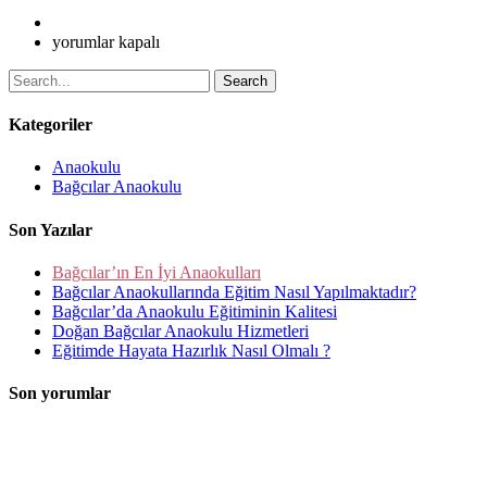
için
yorumlar kapalı
Search
Kategoriler
Anaokulu
Bağcılar Anaokulu
Son Yazılar
Bağcılar’ın En İyi Anaokulları
Bağcılar Anaokullarında Eğitim Nasıl Yapılmaktadır?
Bağcılar’da Anaokulu Eğitiminin Kalitesi
Doğan Bağcılar Anaokulu Hizmetleri
Eğitimde Hayata Hazırlık Nasıl Olmalı ?
Son yorumlar