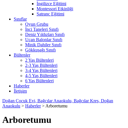
İngilizce Eğitimi
Montessori Etkinliği
Satranç Eğitimi
Sınıflar
Oyun Grubu
İnci Taneleri Sınıfı
Deniz Yıldızları Sınıfı
Uçan Balonlar Sınıfı
Minik Dahiler Sınıfı
Gökkuşağı Sınıfı
Bültenler
2 Yaş Bültenleri
2-3 Yaş Bültenleri
3-4 Yaş Bültenleri
4-5 Yaş Bültenleri
6 Yaş Bültenleri
Haberler
İletişim
Doğan Çocuk Evi, Bağcılar Anaokulu, Bağcılar Kreş, Doğan
Anaokulu
>
Haberler
>
Arboretumu
Arboretumu