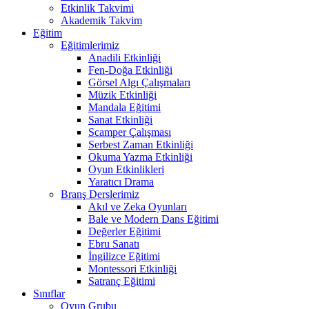
Etkinlik Takvimi
Akademik Takvim
Eğitim
Eğitimlerimiz
Anadili Etkinliği
Fen-Doğa Etkinliği
Görsel Algı Çalışmaları
Müzik Etkinliği
Mandala Eğitimi
Sanat Etkinliği
Scamper Çalışması
Serbest Zaman Etkinliği
Okuma Yazma Etkinliği
Oyun Etkinlikleri
Yaratıcı Drama
Branş Derslerimiz
Akıl ve Zeka Oyunları
Bale ve Modern Dans Eğitimi
Değerler Eğitimi
Ebru Sanatı
İngilizce Eğitimi
Montessori Etkinliği
Satranç Eğitimi
Sınıflar
Oyun Grubu