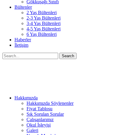
Gökkuşağı Sınıfı
Bültenler
2 Yaş Bültenleri
2-3 Yaş Bültenleri
3-4 Yaş Bültenleri
4-5 Yaş Bültenleri
6 Yaş Bültenleri
Haberler
İletişim
Search
Hakkımızda
Hakkımızda Söylenenler
Fiyat Tablosu
Sık Sorulan Sorular
Çalışanlarımız
Okul İşleyişi
Galeri