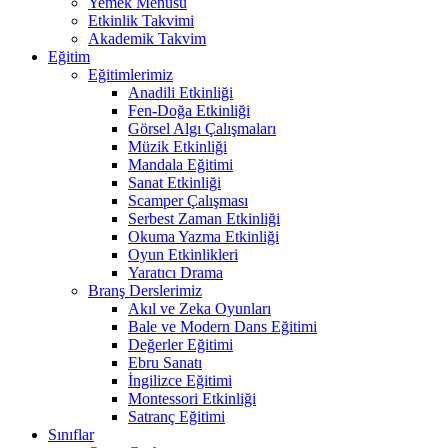
Yemek Menüsü
Etkinlik Takvimi
Akademik Takvim
Eğitim
Eğitimlerimiz
Anadili Etkinliği
Fen-Doğa Etkinliği
Görsel Algı Çalışmaları
Müzik Etkinliği
Mandala Eğitimi
Sanat Etkinliği
Scamper Çalışması
Serbest Zaman Etkinliği
Okuma Yazma Etkinliği
Oyun Etkinlikleri
Yaratıcı Drama
Branş Derslerimiz
Akıl ve Zeka Oyunları
Bale ve Modern Dans Eğitimi
Değerler Eğitimi
Ebru Sanatı
İngilizce Eğitimi
Montessori Etkinliği
Satranç Eğitimi
Sınıflar