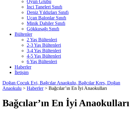
Oyun Grubu
İnci Taneleri Sınıfı
Deniz Yıldızları Sınıfı
Uçan Balonlar Sınıfı
Minik Dahiler Sınıfı
Gökkuşağı Sınıfı
Bültenler
2 Yaş Bültenleri
2-3 Yaş Bültenleri
3-4 Yaş Bültenleri
4-5 Yaş Bültenleri
6 Yaş Bültenleri
Haberler
İletişim
Doğan Çocuk Evi, Bağcılar Anaokulu, Bağcılar Kreş, Doğan
Anaokulu
>
Haberler
>
Bağcılar’ın En İyi Anaokulları
Bağcılar’ın En İyi Anaokulları