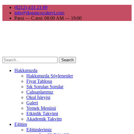
(0212) 433 23 89
info@dogancocukevi.com
P.tesi — C.tesi: 08:00 AM — 19:00
Search
Hakkımızda
Hakkımızda Söylenenler
Fiyat Tablosu
Sık Sorulan Sorular
Çalışanlarımız
Okul İşleyişi
Galeri
Yemek Menüsü
Etkinlik Takvimi
Akademik Takvim
Eğitim
Eğitimlerimiz