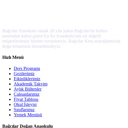
Bağcılar Anaokulu olarak 20 yıla yakın Bağcılar'da herkes
tarafından kabul gören En İyi Anaokulu'nda siz değerli
müşterilerimize hizmet vermekteyiz. Bağcılar Kreş arayışlarınızda
doğa temamızla hizmetinizdeyiz.
Hızlı Menü
Ders Programı
Gezilerimiz
Etkinliklerimiz
Akademik Takvim
Aylık Bültenler
Çalışanlarımız
Fiyat Tablosu
Okul İşleyişi
Sınıflarımız
Yemek Menüsü
Bağcılar Doğan Anaokulu