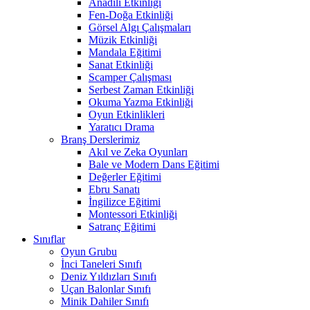
Anadili Etkinliği
Fen-Doğa Etkinliği
Görsel Algı Çalışmaları
Müzik Etkinliği
Mandala Eğitimi
Sanat Etkinliği
Scamper Çalışması
Serbest Zaman Etkinliği
Okuma Yazma Etkinliği
Oyun Etkinlikleri
Yaratıcı Drama
Branş Derslerimiz
Akıl ve Zeka Oyunları
Bale ve Modern Dans Eğitimi
Değerler Eğitimi
Ebru Sanatı
İngilizce Eğitimi
Montessori Etkinliği
Satranç Eğitimi
Sınıflar
Oyun Grubu
İnci Taneleri Sınıfı
Deniz Yıldızları Sınıfı
Uçan Balonlar Sınıfı
Minik Dahiler Sınıfı