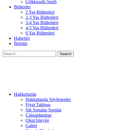
Gökkuşağı Sınıfı
Bültenler
2 Yaş Bültenleri
2-3 Yaş Bültenleri
3-4 Yaş Bültenleri
4-5 Yaş Bültenleri
6 Yaş Bültenleri
Haberler
İletişim
Search
Hakkımızda
Hakkımızda Söylenenler
Fiyat Tablosu
Sık Sorulan Sorular
Çalışanlarımız
Okul İşleyişi
Galeri