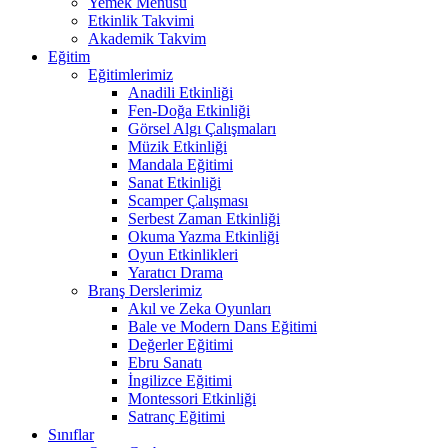
Yemek Menüsü
Etkinlik Takvimi
Akademik Takvim
Eğitim
Eğitimlerimiz
Anadili Etkinliği
Fen-Doğa Etkinliği
Görsel Algı Çalışmaları
Müzik Etkinliği
Mandala Eğitimi
Sanat Etkinliği
Scamper Çalışması
Serbest Zaman Etkinliği
Okuma Yazma Etkinliği
Oyun Etkinlikleri
Yaratıcı Drama
Branş Derslerimiz
Akıl ve Zeka Oyunları
Bale ve Modern Dans Eğitimi
Değerler Eğitimi
Ebru Sanatı
İngilizce Eğitimi
Montessori Etkinliği
Satranç Eğitimi
Sınıflar